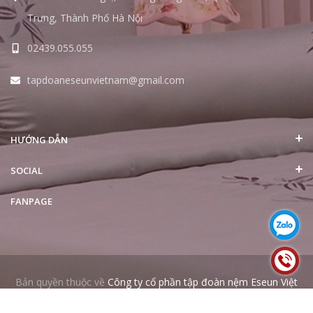
Trưng, Thành Phố Hà Nội
02439.055.055
tapdoaneseunvietnam@gmail.com
HƯỚNG DẪN
SOCIAL
FANPAGE
Bản quyền thuộc về
Công ty cổ phần tập đoàn nệm Eseun Việt
Nam