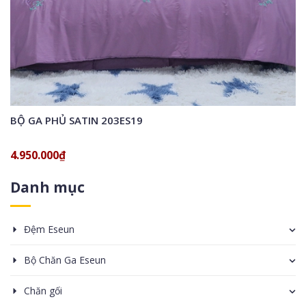
BỘ GA PHỦ SATIN 203ES19
B
4.950.000₫
4
Danh mục
Đệm Eseun
Bộ Chăn Ga Eseun
Chăn gối